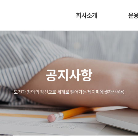
회사소개
운
회사개요
운
CEO인사말
운용
공지사항
경영 철학
운
조직도
도전과 창의의 정신으로 세계로 뻗어가는 제이피에셋자산운용
오시는 길