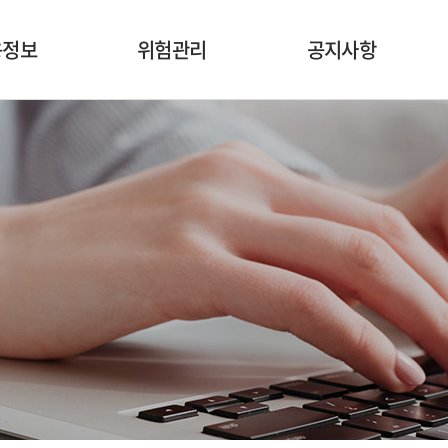
용정보
위험관리
공지사항
용철학
리스크 관리
공시정보
프로세스
컴플라이언스 관리
용현황